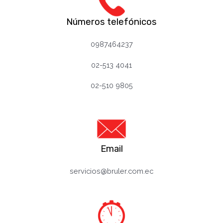
Números telefónicos
0987464237
02-513 4041
02-510 98
0
5
Email
servicios@bruler.com.ec