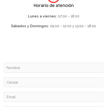
Horario de atención
Lunes a viernes:
07:00 – 18:00
Sábados y Domingos:
09:00 – 12:00 y 13:00 – 18:00
N
o
m
C
b
e
r
l
E
e
u
m
*
l