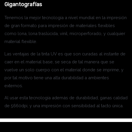
Gigantografías
Tenemos la mejor tecnología a nivel mundial en la impresión
de gran formato para impresión de materiales flexibles
como lona, lona traslúcida, vinil, microperforado, y cualquier
material flexible.
Las ventajas de la tinta UV es que son curadas al instante de
caer en el material base, se seca de tal manera que se
vuelve un solo cuerpo con el material donde se imprime, y
por tal motivo tiene una alta durabilidad a ambientes
externos.
Al usar esta tecnología además de durabilidad, ganas calidad
de 5660dpi, y una impresión con sensibilidad al tacto única.