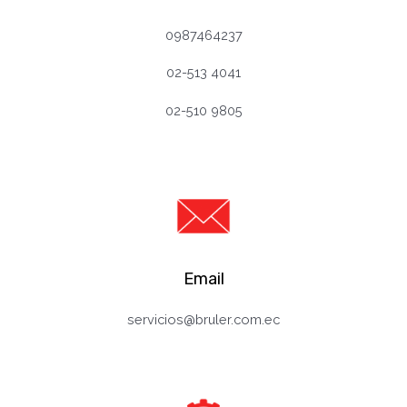
0987464237
02-513 4041
02-510 98
0
5
Email
servicios@bruler.com.ec