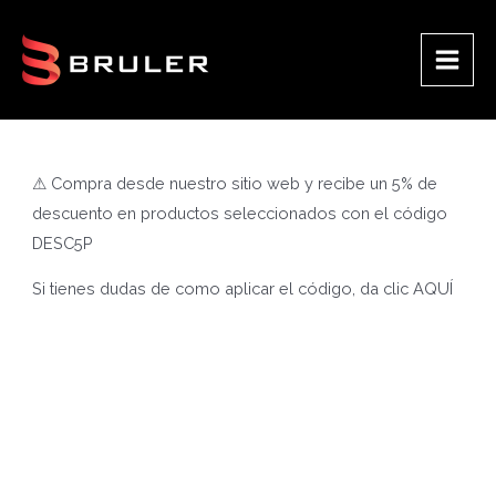
Ir
al
contenido
Main
Men
⚠ Compra desde nuestro sitio web y recibe un 5% de
descuento en productos seleccionados con el código
DESC5P
Si tienes dudas de como aplicar el código, da clic
AQUÍ