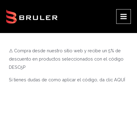
Ir
al
contenido
Main
Men
⚠ Compra desde nuestro sitio web y recibe un 5% de
descuento en productos seleccionados con el código
DESC5P
Si tienes dudas de como aplicar el código, da clic
AQUÍ