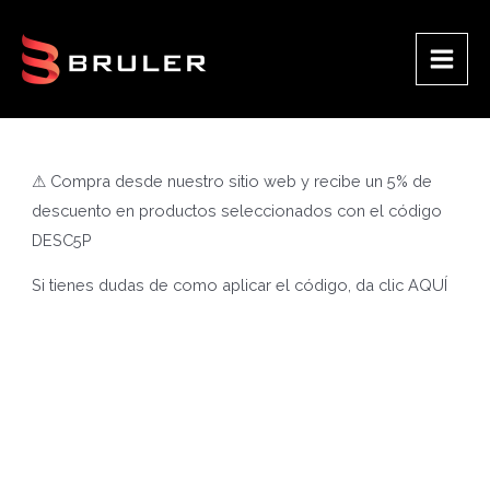
Ir
al
contenido
Main
Men
⚠ Compra desde nuestro sitio web y recibe un 5% de
descuento en productos seleccionados con el código
DESC5P
Si tienes dudas de como aplicar el código, da clic
AQUÍ