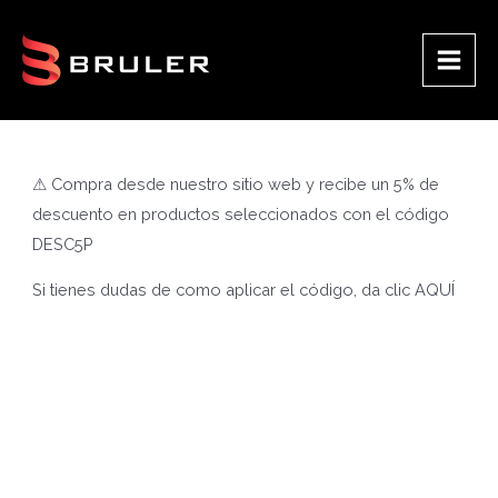
Ir
al
contenido
Main
Men
⚠ Compra desde nuestro sitio web y recibe un 5% de
descuento en productos seleccionados con el código
DESC5P
Si tienes dudas de como aplicar el código, da clic
AQUÍ