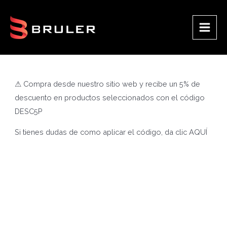
Ir
al
contenido
Main
Men
⚠ Compra desde nuestro sitio web y recibe un 5% de
descuento en productos seleccionados con el código
DESC5P
Si tienes dudas de como aplicar el código, da clic
AQUÍ