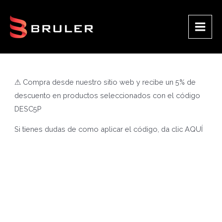
Ir
al
contenido
Main
Men
⚠ Compra desde nuestro sitio web y recibe un 5% de
descuento en productos seleccionados con el código
DESC5P
Si tienes dudas de como aplicar el código, da clic
AQUÍ