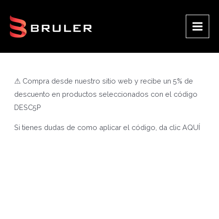
Ir
al
contenido
Main
Men
⚠ Compra desde nuestro sitio web y recibe un 5% de
descuento en productos seleccionados con el código
DESC5P
Si tienes dudas de como aplicar el código, da clic
AQUÍ