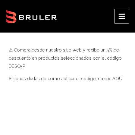
Ir
al
contenido
Main
Men
⚠ Compra desde nuestro sitio web y recibe un 5% de
descuento en productos seleccionados con el código
DESC5P
Si tienes dudas de como aplicar el código, da clic
AQUÍ