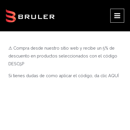
Ir
al
contenido
Main
Men
⚠ Compra desde nuestro sitio web y recibe un 5% de
descuento en productos seleccionados con el código
DESC5P
Si tienes dudas de como aplicar el código, da clic
AQUÍ