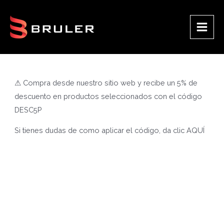
Ir
al
contenido
Main
Men
⚠ Compra desde nuestro sitio web y recibe un 5% de
descuento en productos seleccionados con el código
DESC5P
Si tienes dudas de como aplicar el código, da clic
AQUÍ