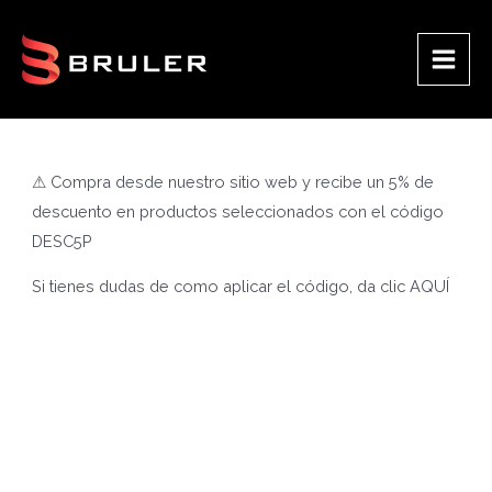
Ir
al
contenido
Main
Men
⚠ Compra desde nuestro sitio web y recibe un 5% de
descuento en productos seleccionados con el código
DESC5P
Si tienes dudas de como aplicar el código, da clic
AQUÍ