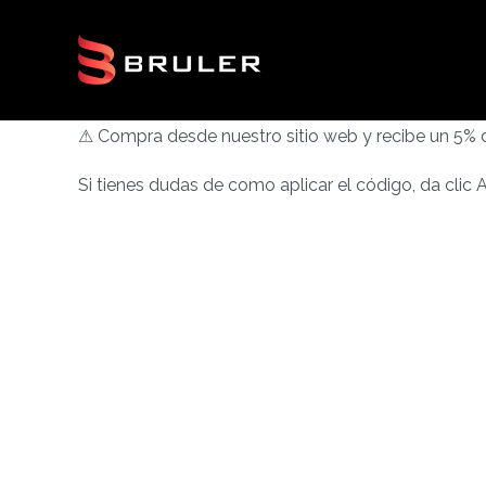
Ir
al
contenido
⚠ Compra desde nuestro sitio web y recibe un 5%
Si tienes dudas de como aplicar el código, da clic