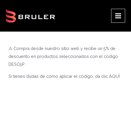
Ir
al
contenido
Main
Men
⚠ Compra desde nuestro sitio web y recibe un 5% de
descuento en productos seleccionados con el código
DESC5P
Si tienes dudas de como aplicar el código, da clic
AQUÍ