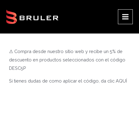
Ir
al
contenido
Main
Men
⚠ Compra desde nuestro sitio web y recibe un 5% de
descuento en productos seleccionados con el código
DESC5P
Si tienes dudas de como aplicar el código, da clic
AQUÍ