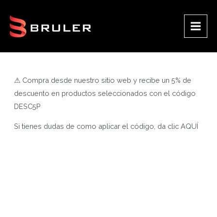
Ir
al
contenido
Main
Men
⚠ Compra desde nuestro sitio web y recibe un 5% de
descuento en productos seleccionados con el código
DESC5P
Si tienes dudas de como aplicar el código, da clic
AQUÍ