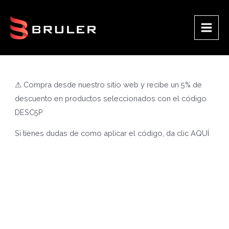
Ir
al
contenido
Main
Men
⚠ Compra desde nuestro sitio web y recibe un 5% de
descuento en productos seleccionados con el código
DESC5P
Si tienes dudas de como aplicar el código, da clic
AQUÍ