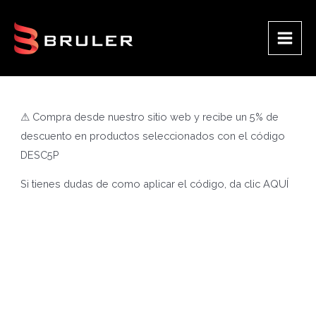
Ir
al
contenido
Main
Men
⚠ Compra desde nuestro sitio web y recibe un 5% de
descuento en productos seleccionados con el código
DESC5P
Si tienes dudas de como aplicar el código, da clic
AQUÍ