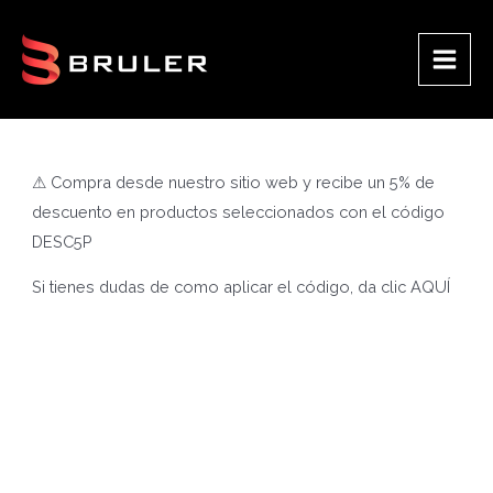
Ir
al
contenido
Main
Men
⚠ Compra desde nuestro sitio web y recibe un 5% de
descuento en productos seleccionados con el código
DESC5P
Si tienes dudas de como aplicar el código, da clic
AQUÍ