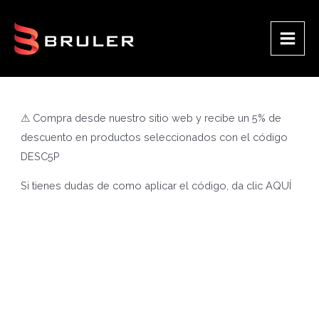
Ir
al
contenido
Main
Men
⚠ Compra desde nuestro sitio web y recibe un 5% de
descuento en productos seleccionados con el código
DESC5P
Si tienes dudas de como aplicar el código, da clic
AQUÍ