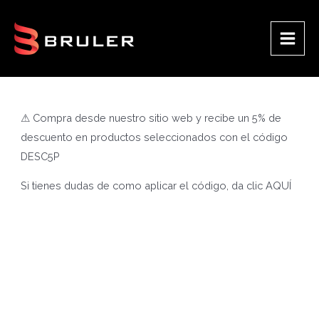
Ir
al
contenido
Main
Men
⚠ Compra desde nuestro sitio web y recibe un 5% de
descuento en productos seleccionados con el código
DESC5P
Si tienes dudas de como aplicar el código, da clic
AQUÍ