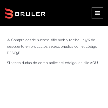
Ir
al
contenido
Main
Men
⚠ Compra desde nuestro sitio web y recibe un 5% de
descuento en productos seleccionados con el código
DESC5P
Si tienes dudas de como aplicar el código, da clic
AQUÍ