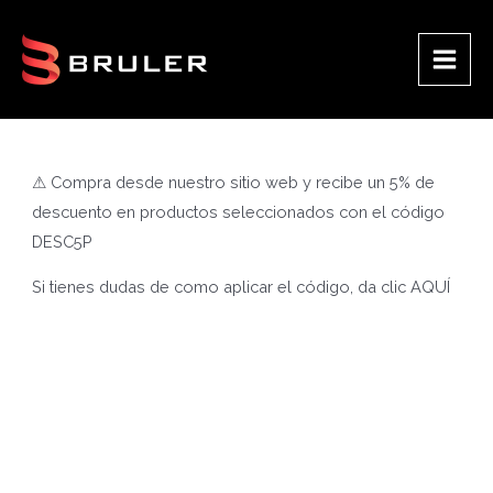
Ir
al
contenido
Main
Men
⚠ Compra desde nuestro sitio web y recibe un 5% de
descuento en productos seleccionados con el código
DESC5P
Si tienes dudas de como aplicar el código, da clic
AQUÍ