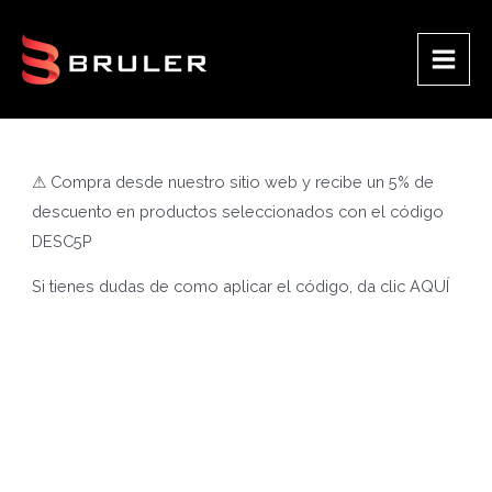
Ir
al
contenido
Main
Men
⚠ Compra desde nuestro sitio web y recibe un 5% de
descuento en productos seleccionados con el código
DESC5P
Si tienes dudas de como aplicar el código, da clic
AQUÍ