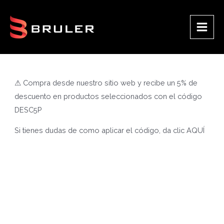
Ir
al
contenido
Main
Men
⚠ Compra desde nuestro sitio web y recibe un 5% de
descuento en productos seleccionados con el código
DESC5P
Si tienes dudas de como aplicar el código, da clic
AQUÍ