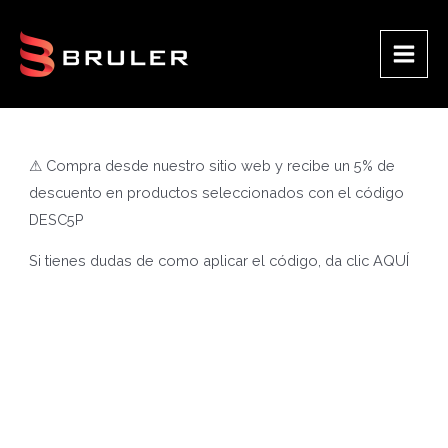
Ir
al
contenido
Main
Men
⚠ Compra desde nuestro sitio web y recibe un 5% de
descuento en productos seleccionados con el código
DESC5P
Si tienes dudas de como aplicar el código, da clic
AQUÍ