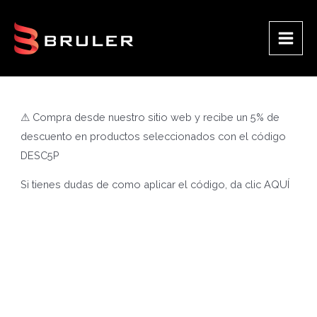
Ir
al
contenido
Main
Men
⚠ Compra desde nuestro sitio web y recibe un 5% de
descuento en productos seleccionados con el código
DESC5P
Si tienes dudas de como aplicar el código, da clic
AQUÍ