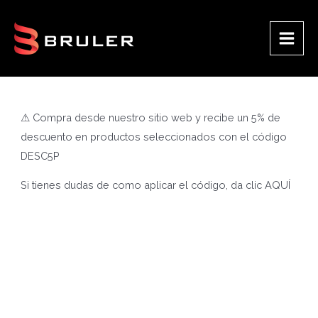
Ir
al
contenido
Main
Men
⚠ Compra desde nuestro sitio web y recibe un 5% de
descuento en productos seleccionados con el código
DESC5P
Si tienes dudas de como aplicar el código, da clic
AQUÍ