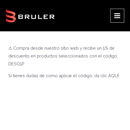
Ir
al
contenido
Main
Men
⚠ Compra desde nuestro sitio web y recibe un 5% de
descuento en productos seleccionados con el código
DESC5P
Si tienes dudas de como aplicar el código, da clic
AQUÍ