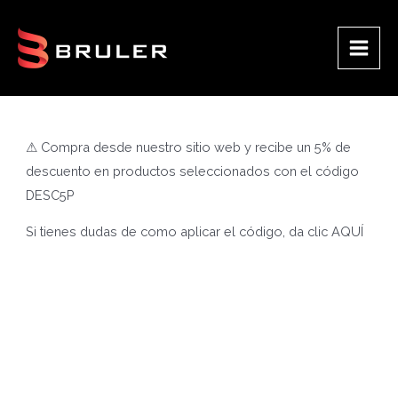
Ir
al
contenido
Main
Men
⚠ Compra desde nuestro sitio web y recibe un 5% de
descuento en productos seleccionados con el código
DESC5P
Si tienes dudas de como aplicar el código, da clic
AQUÍ