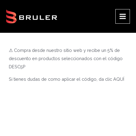
Ir
al
contenido
Main
Men
⚠ Compra desde nuestro sitio web y recibe un 5% de
descuento en productos seleccionados con el código
DESC5P
Si tienes dudas de como aplicar el código, da clic
AQUÍ