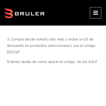
Ir
al
contenido
Main
Men
⚠ Compra desde nuestro sitio web y recibe un 5% de
descuento en productos seleccionados con el código
DESC5P
Si tienes dudas de como aplicar el código, da clic
AQUÍ