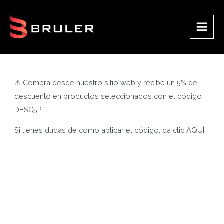
Ir
al
contenido
Main
Men
⚠ Compra desde nuestro sitio web y recibe un 5% de
descuento en productos seleccionados con el código
DESC5P
Si tienes dudas de como aplicar el código, da clic
AQUÍ