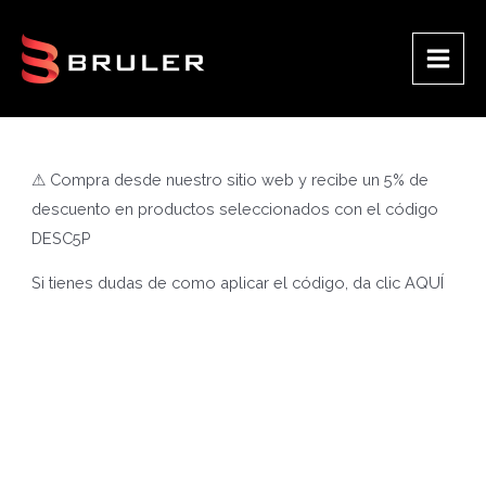
Ir
al
contenido
Main
Men
⚠ Compra desde nuestro sitio web y recibe un 5% de
descuento en productos seleccionados con el código
DESC5P
Si tienes dudas de como aplicar el código, da clic
AQUÍ