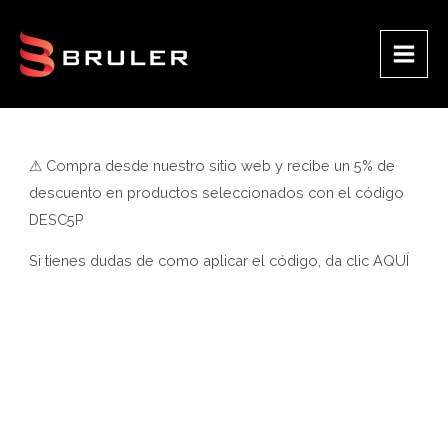
Ir
al
contenido
Main
Men
⚠ Compra desde nuestro sitio web y recibe un 5% de
descuento en productos seleccionados con el código
DESC5P
Si tienes dudas de como aplicar el código, da clic
AQUÍ