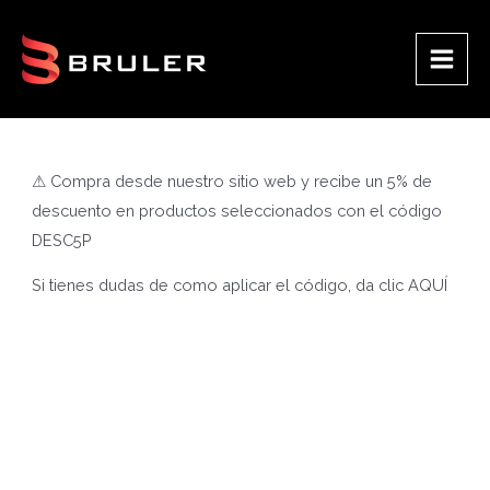
Ir
al
contenido
Main
Men
⚠ Compra desde nuestro sitio web y recibe un 5% de
descuento en productos seleccionados con el código
DESC5P
Si tienes dudas de como aplicar el código, da clic
AQUÍ