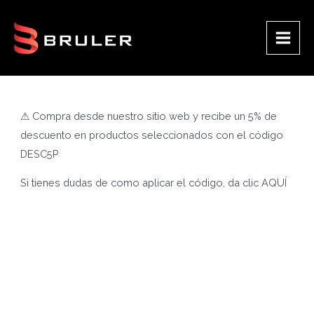
Ir
al
contenido
Main
Men
⚠ Compra desde nuestro sitio web y recibe un 5% de
descuento en productos seleccionados con el código
DESC5P
Si tienes dudas de como aplicar el código, da clic
AQUÍ