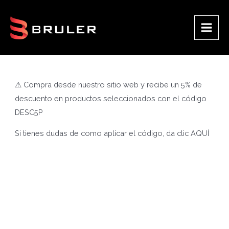
Ir
al
contenido
Main
Men
⚠ Compra desde nuestro sitio web y recibe un 5% de
descuento en productos seleccionados con el código
DESC5P
Si tienes dudas de como aplicar el código, da clic
AQUÍ