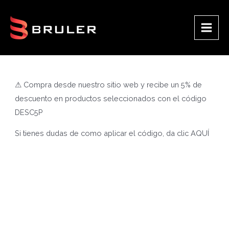
Ir
al
contenido
Main
Men
⚠ Compra desde nuestro sitio web y recibe un 5% de
descuento en productos seleccionados con el código
DESC5P
Si tienes dudas de como aplicar el código, da clic
AQUÍ