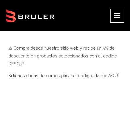
Ir
al
contenido
Main
Men
⚠ Compra desde nuestro sitio web y recibe un 5% de
descuento en productos seleccionados con el código
DESC5P
Si tienes dudas de como aplicar el código, da clic
AQUÍ