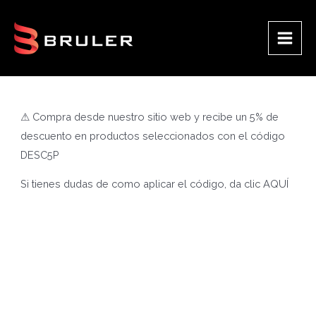
Ir
al
contenido
Main
Men
⚠ Compra desde nuestro sitio web y recibe un 5% de
descuento en productos seleccionados con el código
DESC5P
Si tienes dudas de como aplicar el código, da clic
AQUÍ