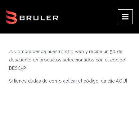
Ir
al
contenido
Main
Men
⚠ Compra desde nuestro sitio web y recibe un 5% de
descuento en productos seleccionados con el código
DESC5P
Si tienes dudas de como aplicar el código, da clic
AQUÍ