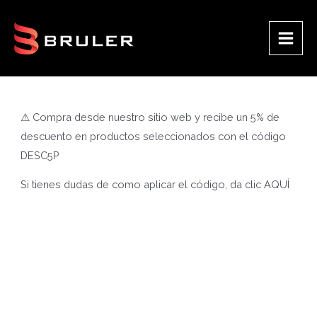
Ir
al
contenido
Main
Men
⚠ Compra desde nuestro sitio web y recibe un 5% de
descuento en productos seleccionados con el código
DESC5P
Si tienes dudas de como aplicar el código, da clic
AQUÍ