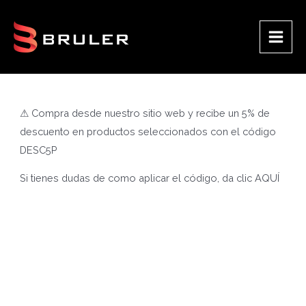
Ir
al
contenido
Main
Men
⚠ Compra desde nuestro sitio web y recibe un 5% de
descuento en productos seleccionados con el código
DESC5P
Si tienes dudas de como aplicar el código, da clic
AQUÍ