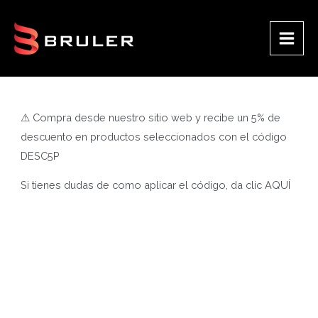
Ir
al
contenido
Main
Men
⚠ Compra desde nuestro sitio web y recibe un 5% de
descuento en productos seleccionados con el código
DESC5P
Si tienes dudas de como aplicar el código, da clic
AQUÍ