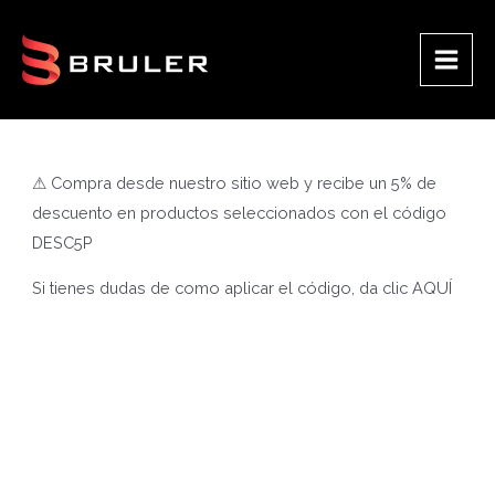
Ir
al
contenido
Main
Men
⚠ Compra desde nuestro sitio web y recibe un 5% de
descuento en productos seleccionados con el código
DESC5P
Si tienes dudas de como aplicar el código, da clic
AQUÍ