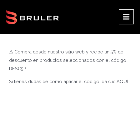
Ir
al
contenido
Main
Men
⚠ Compra desde nuestro sitio web y recibe un 5% de
descuento en productos seleccionados con el código
DESC5P
Si tienes dudas de como aplicar el código, da clic
AQUÍ