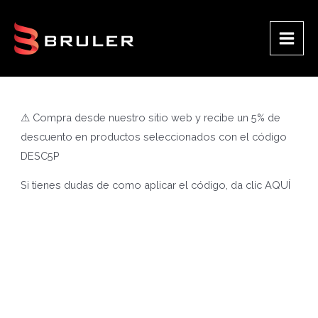
Ir
al
contenido
Main
Men
⚠ Compra desde nuestro sitio web y recibe un 5% de
descuento en productos seleccionados con el código
DESC5P
Si tienes dudas de como aplicar el código, da clic
AQUÍ