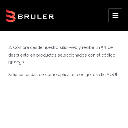
Ir
al
contenido
Main
Men
⚠ Compra desde nuestro sitio web y recibe un 5% de
descuento en productos seleccionados con el código
DESC5P
Si tienes dudas de como aplicar el código, da clic
AQUÍ